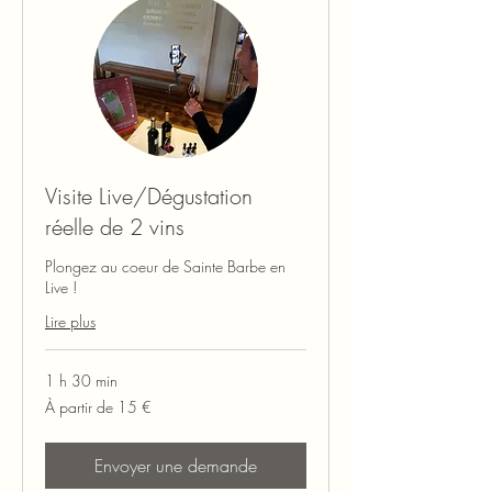
Visite Live/Dégustation
réelle de 2 vins
​Plongez au coeur de Sainte Barbe en
Live !
Lire plus
1 h 30 min
À
À partir de 15 €
partir
de
15
euros
Envoyer une demande