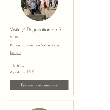
Visite / Dégustation de 3
vins
​Plongez au coeur de Sainte Barbe !
Lire plus
1 h 30 min
À
À partir de 10 €
partir
de
10
euros
Envoyer une demande