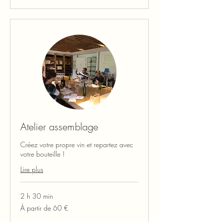
Atelier assemblage
Créez votre propre vin et repartez avec
votre bouteille !
Lire plus
2 h 30 min
À
À partir de 60 €
partir
de
60