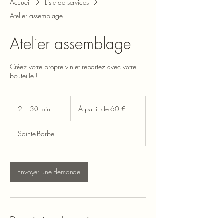
Accueil
Liste de services
Atelier assemblage
Atelier assemblage
Créez votre propre vin et repartez avec votre
bouteille !
À
partir
2 h 30 min
2
À partir de 60 €
de
60
h
euros
3
Sainte-Barbe
0
m
i
n
Envoyer une demande