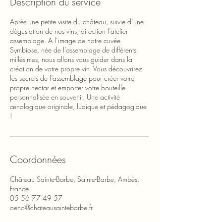
Description du service
Après une petite visite du château, suivie d’une
dégustation de nos vins, direction l’atelier
assemblage. A l’image de notre cuvée
Symbiose, née de l’assemblage de différents
millésimes, nous allons vous guider dans la
création de votre propre vin. Vous découvrirez
les secrets de l’assemblage pour créer votre
propre nectar et emporter votre bouteille
personnalisée en souvenir. Une activité
œnologique originale, ludique et pédagogique
!
Coordonnées
Château Sainte-Barbe, Sainte-Barbe, Ambès,
France
05 56 77 49 57
oeno@chateausaintebarbe.fr