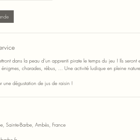
ande
ervice
ttront dans la peau d’un apprenti pirate le temps du jeu ! Ils seront
énigmes, charades, rébus, ... Une activité ludique en pleine nature
ar une dégustation de jus de raisin !
e, Sainte-Barbe, Ambès, France
barbe.fr