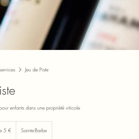
 services
Jeu de Piste
iste
pour enfants dans une propriété viticole
de 5 €
Sainte-Barbe