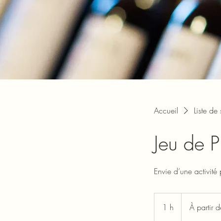
Accueil
Liste de
Jeu de P
Envie d’une activité 
À
partir
1 h
1
À partir 
de
5
euros