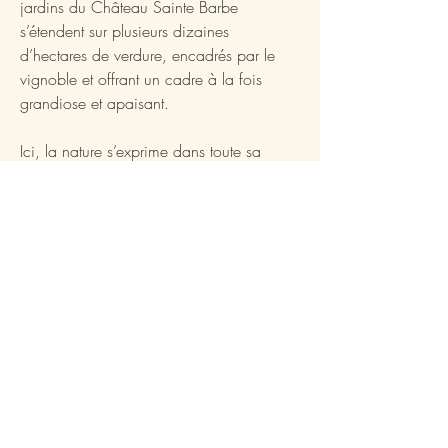
jardins du Château Sainte Barbe
s’étendent sur plusieurs dizaines
d’hectares de verdure, encadrés par le
vignoble et offrant un cadre à la fois
grandiose et apaisant.
Ici, la nature s’exprime dans toute sa
beauté : arbres centenaires, chênes
majestueux et magnolias généreux
composent un paysage vivant, changeant
au fil des saisons.
Cet espace extérieur offre une vue
dégagée sur le vignoble et la campagne
environnante, un panorama idéal pour
des cocktails champêtres, garden parties,
des dîners en plein air.
L’amplitude du lieu permet d’imaginer