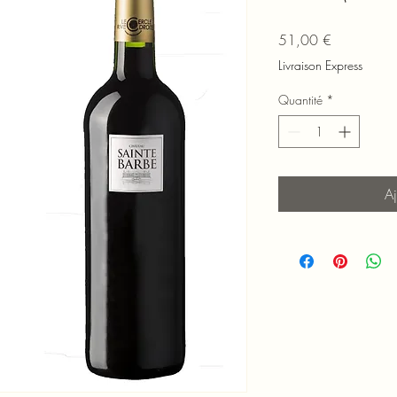
Prix
51,00 €
Livraison Express
Quantité
*
Aj