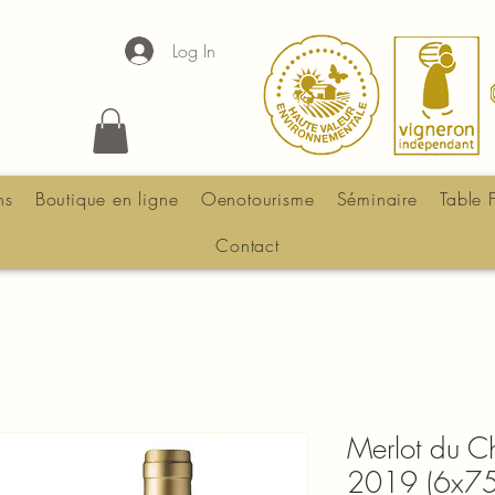
Log In
ns
Boutique en ligne
Oenotourisme
Séminaire
Table 
Contact
Merlot du C
2019 (6x75