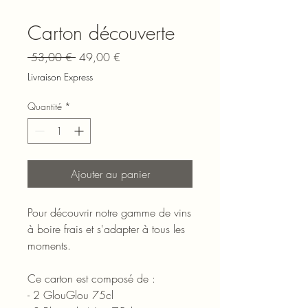
Carton découverte
Prix
Prix
 53,00 € 
49,00 €
original
promotionnel
Livraison Express
Quantité
*
Ajouter au panier
Pour découvrir notre gamme de vins
à boire frais et s'adapter à tous les
moments.
Ce carton est composé de :
- 2 GlouGlou 75cl